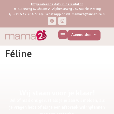
Uitgerekende datum calculator
Gilzeweg 6, Chaam
Alphenseweg 24, Baarle-Hertog
+31 6 12 704 364
WhatsApp ons
mama2b@annature.nl
Aanmelden
Féline
Wij staan voor je klaar!
Bel of mail ons gerust als je je aan wil melden, als
je vragen hebt of als je een afspraak wil inplannen
voor een pretecho.