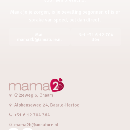
Maak je je zorgen, is je bevalling begonnen of is er
sprake van spoed, bel dan direct.
Mail
Bel +31 6 12 704
mama2b@annature.nl
364
Gilzeweg 6, Chaam
Alphenseweg 24, Baarle-Hertog
+31 6 12 704 364
mama2b@annature.nl