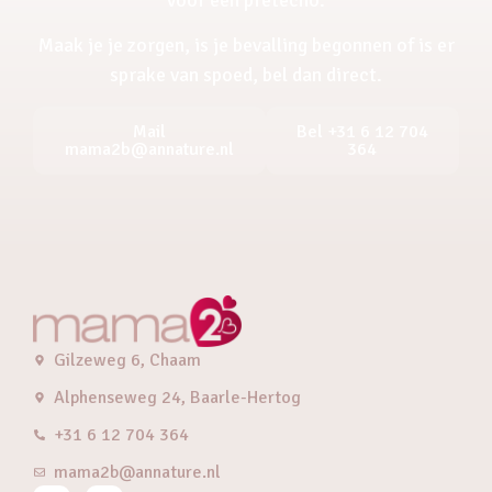
Maak je je zorgen, is je bevalling begonnen of is er
sprake van spoed, bel dan direct.
Mail
Bel +31 6 12 704
mama2b@annature.nl
364
Gilzeweg 6, Chaam
Alphenseweg 24, Baarle-Hertog
+31 6 12 704 364
mama2b@annature.nl