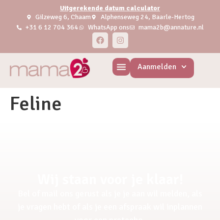
Uitgerekende datum calculator
Gilzeweg 6, Chaam
Alphenseweg 24, Baarle-Hertog
+31 6 12 704 364
WhatsApp ons
mama2b@annature.nl
Aanmelden
Feline
Wij staan voor je klaar!
Bel of mail ons gerust als je je aan wil melden, als
je vragen hebt of als je een afspraak wil inplannen
voor een pretecho.