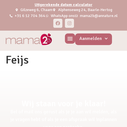
Uitgerekende datum calculator
Gilzeweg 6, Chaam
Alphenseweg 24, Baarle-Hertog
+31 6 12 704 364
WhatsApp ons
mama2b@annature.nl
Aanmelden
Feijs
Wij staan voor je klaar!
Bel of mail ons gerust als je je aan wil melden, als
je vragen hebt of als je een afspraak wil inplannen
voor een pretecho.