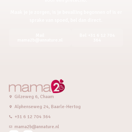
Maak je je zorgen, is je bevalling begonnen of is er
sprake van spoed, bel dan direct.
Mail
Bel +31 6 12 704
mama2b@annature.nl
364
Gilzeweg 6, Chaam
Alphenseweg 24, Baarle-Hertog
+31 6 12 704 364
mama2b@annature.nl