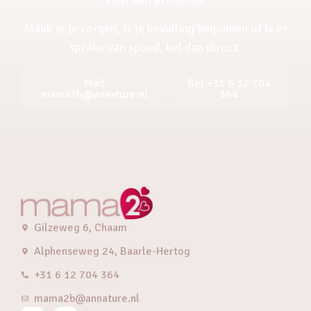
Maak je je zorgen, is je bevalling begonnen of is er
sprake van spoed, bel dan direct.
Mail
Bel +31 6 12 704
mama2b@annature.nl
364
Gilzeweg 6, Chaam
Alphenseweg 24, Baarle-Hertog
+31 6 12 704 364
mama2b@annature.nl