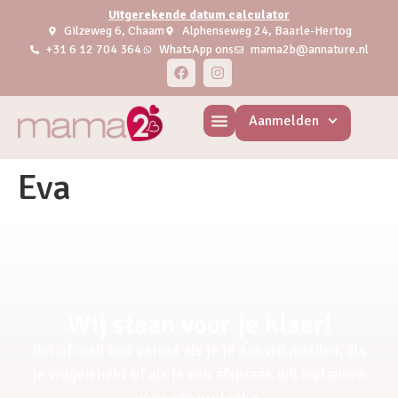
Uitgerekende datum calculator
Gilzeweg 6, Chaam
Alphenseweg 24, Baarle-Hertog
+31 6 12 704 364
WhatsApp ons
mama2b@annature.nl
Aanmelden
Eva
Wij staan voor je klaar!
Bel of mail ons gerust als je je aan wil melden, als
je vragen hebt of als je een afspraak wil inplannen
voor een pretecho.