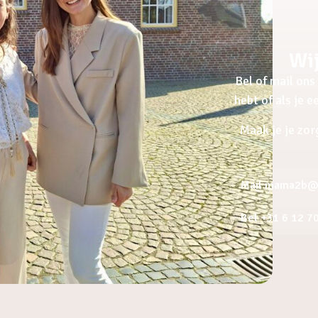
Wij
Bel of mail ons 
hebt of als je 
Maak je je zor
Mail mama2b@a
Bel +31 6 12 7