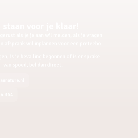
 staan voor je klaar!
gerust als je je aan wil melden, als je vragen
een afspraak wil inplannen voor een pretecho.
gen, is je bevalling begonnen of is er sprake
van spoed, bel dan direct.
nnature.nl
04 364