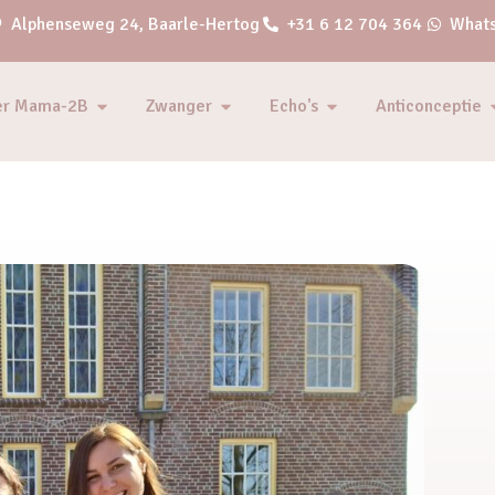
Alphenseweg 24, Baarle-Hertog
+31 6 12 704 364
Whats
er Mama-2B
Zwanger
Echo's
Anticonceptie