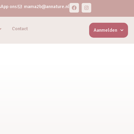
App ons
mama2b@annature.nl
Contact
Aanmelden