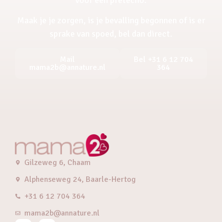
Maak je je zorgen, is je bevalling begonnen of is er
sprake van spoed, bel dan direct.
Mail
Bel +31 6 12 704
mama2b@annature.nl
364
Gilzeweg 6, Chaam
Alphenseweg 24, Baarle-Hertog
+31 6 12 704 364
mama2b@annature.nl