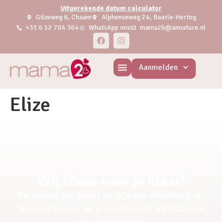
Uitgerekende datum calculator
Gilzeweg 6, Chaam
Alphenseweg 24, Baarle-Hertog
+31 6 12 704 364
WhatsApp ons
mama2b@annature.nl
Aanmelden
Elize
Wij staan voor je klaar!
Bel of mail ons gerust als je je aan wil melden, als
je vragen hebt of als je een afspraak wil inplannen
voor een pretecho.