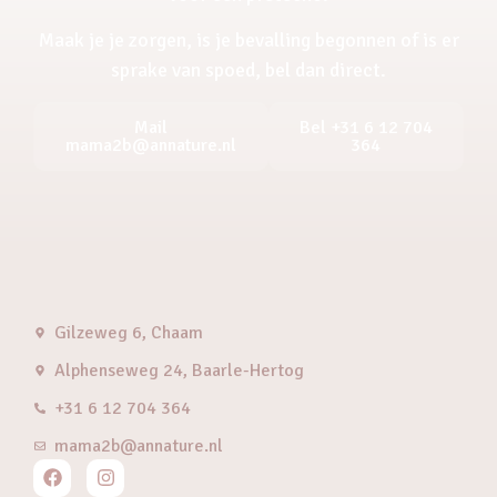
Maak je je zorgen, is je bevalling begonnen of is er
sprake van spoed, bel dan direct.
Mail
Bel +31 6 12 704
mama2b@annature.nl
364
Gilzeweg 6, Chaam
Alphenseweg 24, Baarle-Hertog
+31 6 12 704 364
mama2b@annature.nl