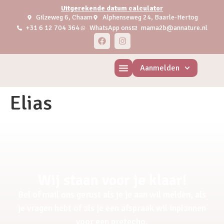
Uitgerekende datum calculator
Gilzeweg 6, Chaam
Alphenseweg 24, Baarle-Hertog
+31 6 12 704 364
WhatsApp ons
mama2b@annature.nl
Aanmelden
Elias
Wij staan voor je klaar!
Bel of mail ons gerust als je je aan wil melden, als
je vragen hebt of als je een afspraak wil inplannen
voor een pretecho.