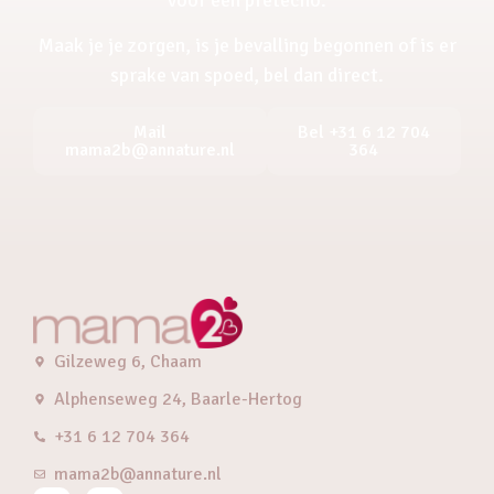
Maak je je zorgen, is je bevalling begonnen of is er
sprake van spoed, bel dan direct.
Mail
Bel +31 6 12 704
mama2b@annature.nl
364
Gilzeweg 6, Chaam
Alphenseweg 24, Baarle-Hertog
+31 6 12 704 364
mama2b@annature.nl