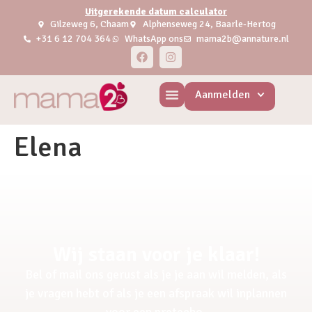
Uitgerekende datum calculator
Gilzeweg 6, Chaam
Alphenseweg 24, Baarle-Hertog
+31 6 12 704 364
WhatsApp ons
mama2b@annature.nl
Aanmelden
Elena
Wij staan voor je klaar!
Bel of mail ons gerust als je je aan wil melden, als
je vragen hebt of als je een afspraak wil inplannen
voor een pretecho.