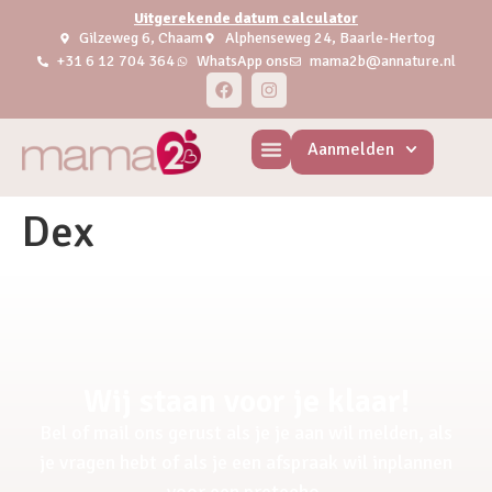
Uitgerekende datum calculator
Gilzeweg 6, Chaam
Alphenseweg 24, Baarle-Hertog
+31 6 12 704 364
WhatsApp ons
mama2b@annature.nl
Aanmelden
Dex
Wij staan voor je klaar!
Bel of mail ons gerust als je je aan wil melden, als
je vragen hebt of als je een afspraak wil inplannen
voor een pretecho.