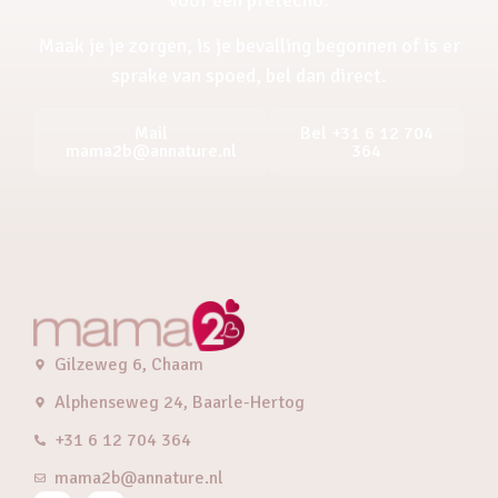
Maak je je zorgen, is je bevalling begonnen of is er
sprake van spoed, bel dan direct.
Mail
Bel +31 6 12 704
mama2b@annature.nl
364
Gilzeweg 6, Chaam
Alphenseweg 24, Baarle-Hertog
+31 6 12 704 364
mama2b@annature.nl