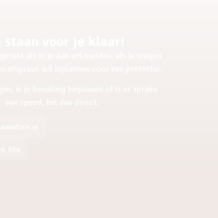
 staan voor je klaar!
gerust als je je aan wil melden, als je vragen
een afspraak wil inplannen voor een pretecho.
gen, is je bevalling begonnen of is er sprake
van spoed, bel dan direct.
nnature.nl
04 364