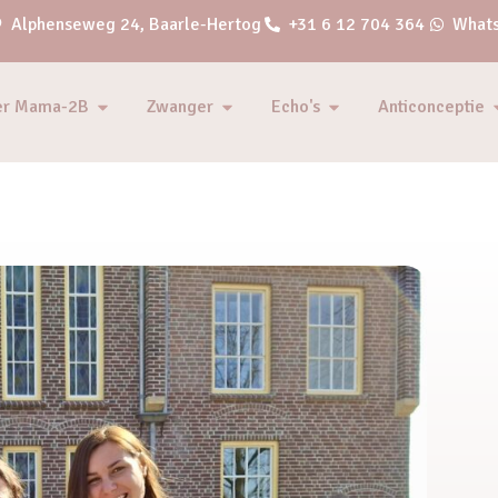
Alphenseweg 24, Baarle-Hertog
+31 6 12 704 364
Whats
er Mama-2B
Zwanger
Echo's
Anticonceptie