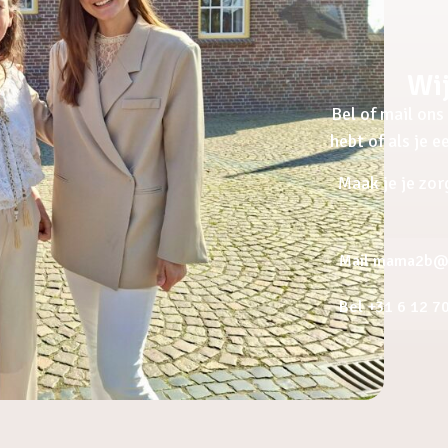
Wij
Bel of mail ons 
hebt of als je 
Maak je je zor
Mail mama2b@a
Bel +31 6 12 7