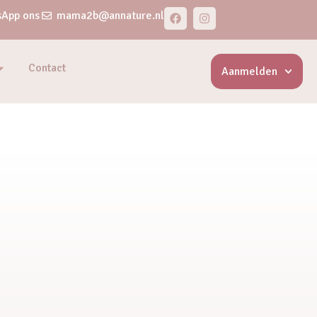
App ons
mama2b@annature.nl
Contact
Aanmelden