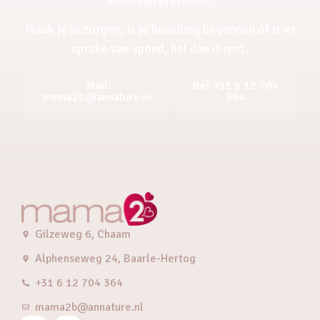
Maak je je zorgen, is je bevalling begonnen of is er
sprake van spoed, bel dan direct.
Mail
Bel +31 6 12 704
mama2b@annature.nl
364
Gilzeweg 6, Chaam
Alphenseweg 24, Baarle-Hertog
+31 6 12 704 364
mama2b@annature.nl