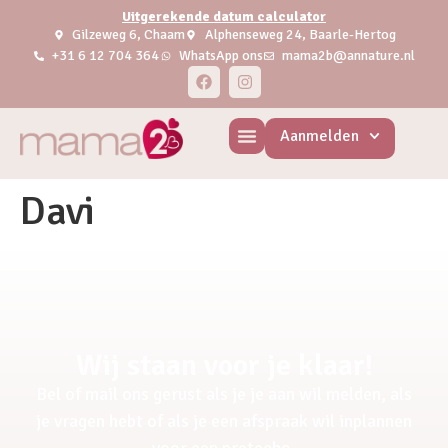
Uitgerekende datum calculator
Gilzeweg 6, Chaam
Alphenseweg 24, Baarle-Hertog
+31 6 12 704 364
WhatsApp ons
mama2b@annature.nl
Aanmelden
Davi
Wij staan voor je klaar!
Bel of mail ons gerust als je je aan wil melden, als
je vragen hebt of als je een afspraak wil inplannen
voor een pretecho.