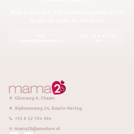
Maak je je zorgen, is je bevalling begonnen of is er
sprake van spoed, bel dan direct.
Mail
Bel +31 6 12 704
mama2b@annature.nl
364
Gilzeweg 6, Chaam
Alphenseweg 24, Baarle-Hertog
+31 6 12 704 364
mama2b@annature.nl