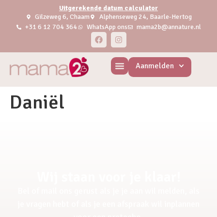
Uitgerekende datum calculator
Gilzeweg 6, Chaam
Alphenseweg 24, Baarle-Hertog
+31 6 12 704 364
WhatsApp ons
mama2b@annature.nl
Aanmelden
Daniël
Wij staan voor je klaar!
Bel of mail ons gerust als je je aan wil melden, als
je vragen hebt of als je een afspraak wil inplannen
voor een pretecho.