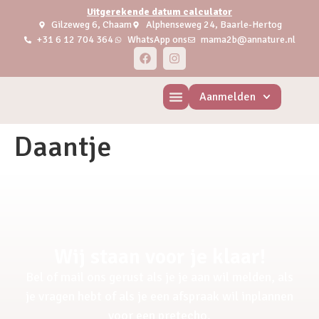
Uitgerekende datum calculator
Gilzeweg 6, Chaam
Alphenseweg 24, Baarle-Hertog
+31 6 12 704 364
WhatsApp ons
mama2b@annature.nl
Aanmelden
Daantje
Wij staan voor je klaar!
Bel of mail ons gerust als je je aan wil melden, als
je vragen hebt of als je een afspraak wil inplannen
voor een pretecho.