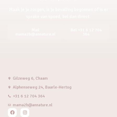
Maak je je zorgen, is je bevalling begonnen of is er
sprake van spoed, bel dan direct.
Mail
Bel +31 6 12 704
mama2b@annature.nl
364
Gilzeweg 6, Chaam
Alphenseweg 24, Baarle-Hertog
+31 6 12 704 364
mama2b@annature.nl