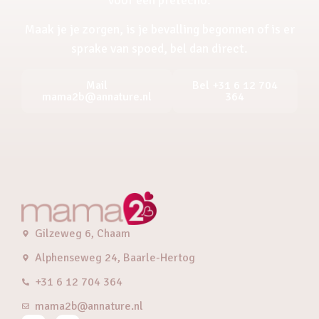
Maak je je zorgen, is je bevalling begonnen of is er
sprake van spoed, bel dan direct.
Mail
Bel +31 6 12 704
mama2b@annature.nl
364
Gilzeweg 6, Chaam
Alphenseweg 24, Baarle-Hertog
+31 6 12 704 364
mama2b@annature.nl