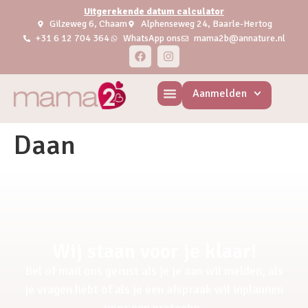
Uitgerekende datum calculator
Gilzeweg 6, Chaam
Alphenseweg 24, Baarle-Hertog
+31 6 12 704 364
WhatsApp ons
mama2b@annature.nl
Aanmelden
Daan
Wij staan voor je klaar!
Bel of mail ons gerust als je je aan wil melden, als
je vragen hebt of als je een afspraak wil inplannen
voor een pretecho.