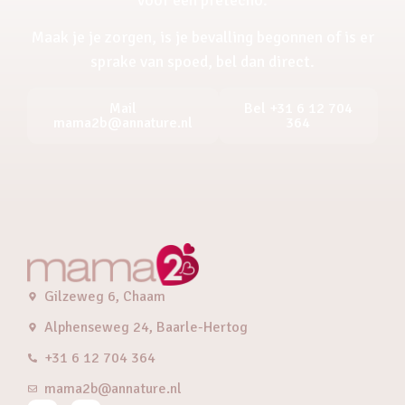
Maak je je zorgen, is je bevalling begonnen of is er
sprake van spoed, bel dan direct.
Mail
Bel +31 6 12 704
mama2b@annature.nl
364
Gilzeweg 6, Chaam
Alphenseweg 24, Baarle-Hertog
+31 6 12 704 364
mama2b@annature.nl