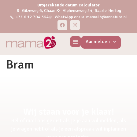
Uitgerekende datum calculator
Gilzeweg 6, Chaam
Alphenseweg 24, Baarle-Hertog
+31 6 12 704 364
WhatsApp ons
mama2b@annature.nl
Aanmelden
Bram
Wij staan voor je klaar!
Bel of mail ons gerust als je je aan wil melden, als
je vragen hebt of als je een afspraak wil inplannen
voor een pretecho.