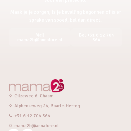
Maak je je zorgen, is je bevalling begonnen of is er
sprake van spoed, bel dan direct.
Mail
Bel +31 6 12 704
mama2b@annature.nl
364
Gilzeweg 6, Chaam
Alphenseweg 24, Baarle-Hertog
+31 6 12 704 364
mama2b@annature.nl