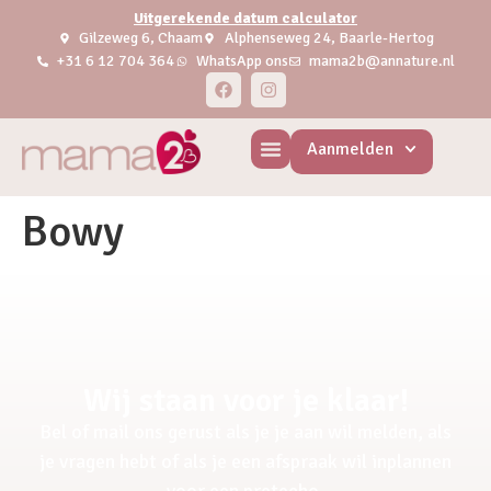
Uitgerekende datum calculator
Gilzeweg 6, Chaam
Alphenseweg 24, Baarle-Hertog
+31 6 12 704 364
WhatsApp ons
mama2b@annature.nl
Aanmelden
Bowy
Wij staan voor je klaar!
Bel of mail ons gerust als je je aan wil melden, als
je vragen hebt of als je een afspraak wil inplannen
voor een pretecho.