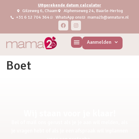
Uitgerekende datum calculator
Gilzeweg 6, Chaam
Alphenseweg 24, Baarle-Hertog
+31 6 12 704 364
WhatsApp ons
mama2b@annature.nl
Aanmelden
Boet
Wij staan voor je klaar!
Bel of mail ons gerust als je je aan wil melden, als
je vragen hebt of als je een afspraak wil inplannen
voor een pretecho.