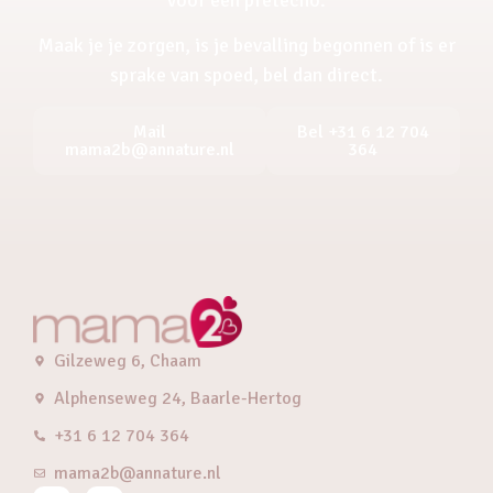
Maak je je zorgen, is je bevalling begonnen of is er
sprake van spoed, bel dan direct.
Mail
Bel +31 6 12 704
mama2b@annature.nl
364
Gilzeweg 6, Chaam
Alphenseweg 24, Baarle-Hertog
+31 6 12 704 364
mama2b@annature.nl