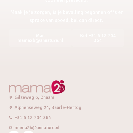
Maak je je zorgen, is je bevalling begonnen of is er
sprake van spoed, bel dan direct.
Mail
Bel +31 6 12 704
mama2b@annature.nl
364
Gilzeweg 6, Chaam
Alphenseweg 24, Baarle-Hertog
+31 6 12 704 364
mama2b@annature.nl