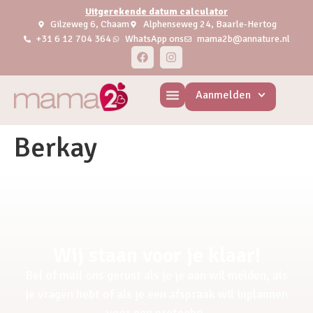
Uitgerekende datum calculator
Gilzeweg 6, Chaam
Alphenseweg 24, Baarle-Hertog
+31 6 12 704 364
WhatsApp ons
mama2b@annature.nl
Aanmelden
Berkay
Wij staan voor je klaar!
Bel of mail ons gerust als je je aan wil melden, als
je vragen hebt of als je een afspraak wil inplannen
voor een pretecho.