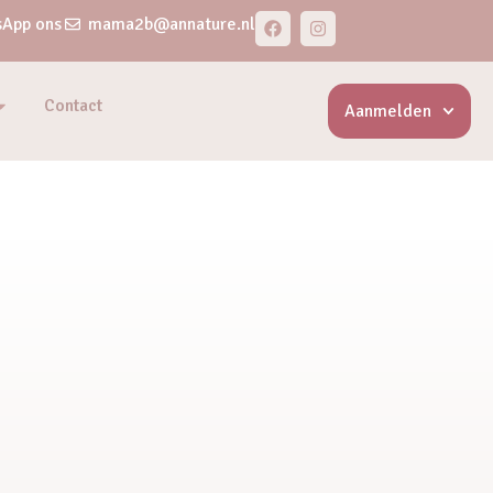
App ons
mama2b@annature.nl
Contact
Aanmelden