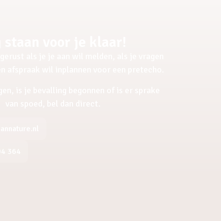
 staan voor je klaar!
gerust als je je aan wil melden, als je vragen
een afspraak wil inplannen voor een pretecho.
gen, is je bevalling begonnen of is er sprake
van spoed, bel dan direct.
nnature.nl
04 364