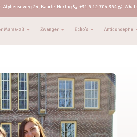
Alphenseweg 24, Baarle-Hertog
+31 6 12 704 364
Whats
er Mama-2B
Zwanger
Echo's
Anticonceptie