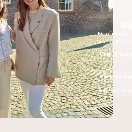
Wij
Bel of mail ons 
hebt of als je 
Maak je je zor
Mail mama2b@a
Bel +31 6 12 7