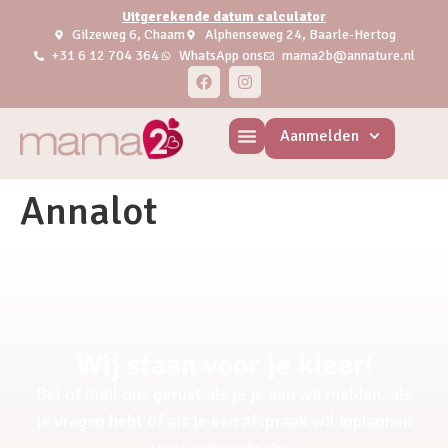
Uitgerekende datum calculator
Gilzeweg 6, Chaam
Alphenseweg 24, Baarle-Hertog
+31 6 12 704 364
WhatsApp ons
mama2b@annature.nl
Aanmelden
Annalot
Wij staan voor je klaar!
Bel of mail ons gerust als je je aan wil melden, als
je vragen hebt of als je een afspraak wil inplannen
voor een pretecho.