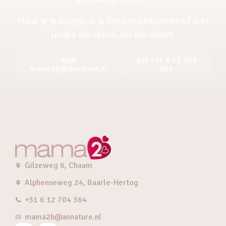
Maak je je zorgen, is je bevalling begonnen of is er
sprake van spoed, bel dan direct.
Mail
Bel +31 6 12 704
mama2b@annature.nl
364
Gilzeweg 6, Chaam
Alphenseweg 24, Baarle-Hertog
+31 6 12 704 364
mama2b@annature.nl