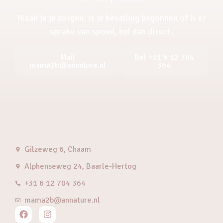
Maak je je zorgen, is je bevalling begonnen of is er
sprake van spoed, bel dan direct.
Mail
Bel +31 6 12 704
mama2b@annature.nl
364
Gilzeweg 6, Chaam
Alphenseweg 24, Baarle-Hertog
+31 6 12 704 364
mama2b@annature.nl