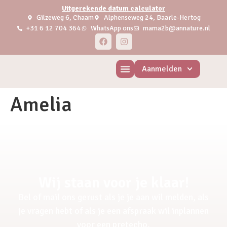
Uitgerekende datum calculator
Gilzeweg 6, Chaam
Alphenseweg 24, Baarle-Hertog
+31 6 12 704 364
WhatsApp ons
mama2b@annature.nl
Aanmelden
Amelia
Wij staan voor je klaar!
Bel of mail ons gerust als je je aan wil melden, als
je vragen hebt of als je een afspraak wil inplannen
voor een pretecho.