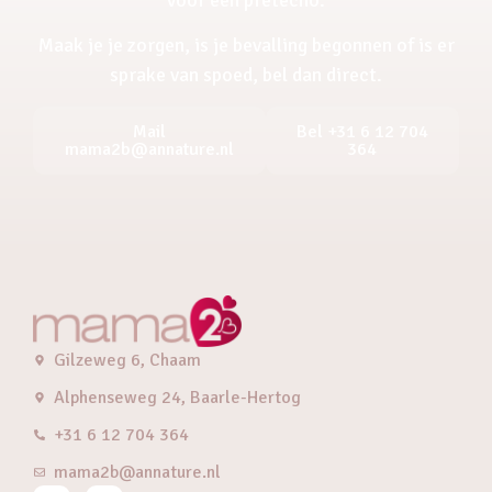
Maak je je zorgen, is je bevalling begonnen of is er
sprake van spoed, bel dan direct.
Mail
Bel +31 6 12 704
mama2b@annature.nl
364
Gilzeweg 6, Chaam
Alphenseweg 24, Baarle-Hertog
+31 6 12 704 364
mama2b@annature.nl