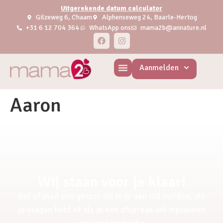
Uitgerekende datum calculator
Gilzeweg 6, Chaam
Alphenseweg 24, Baarle-Hertog
+31 6 12 704 364
WhatsApp ons
mama2b@annature.nl
Aanmelden
Aaron
Wij staan voor je klaar!
Bel of mail ons gerust als je je aan wil melden, als
je vragen hebt of als je een afspraak wil inplannen
voor een pretecho.