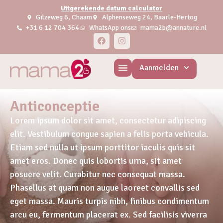
Uitgerekende datum calculator
Gilzeweg 6, Chaam
Alphenseweg 24, Baarle-Hertog
+31 6 12 704 364
WhatsApp ons
mama2b@annature.nl
Aanmelden
Anticonceptie
Lorem ipsum dolor sit amet, consectetur adipiscing
elit. Vestibulum congue sapien a felis porta vehicula.
Etiam sed nulla ut ipsum porttitor iaculis quis sit
amet eros. Donec quis lobortis urna, sit amet
posuere velit. Curabitur nec consequat massa.
Phasellus at quam non augue laoreet convallis sed
eget massa. Mauris turpis nibh, finibus condimentum
arcu eu, fermentum placerat ex. Sed facilisis viverra