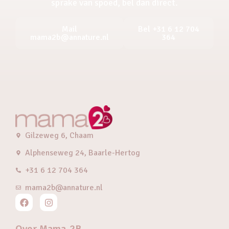
sprake van spoed, bel dan direct.
Mail
Bel +31 6 12 704
mama2b@annature.nl
364
Gilzeweg 6, Chaam
Alphenseweg 24, Baarle-Hertog
+31 6 12 704 364
mama2b@annature.nl
Over Mama-2B