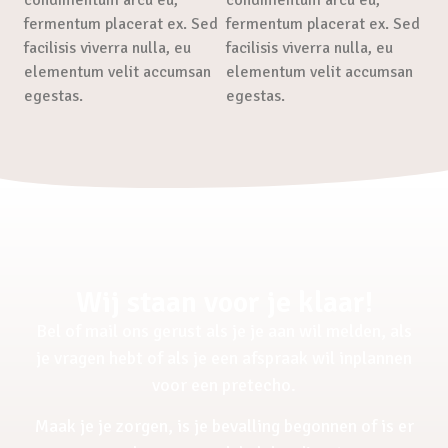
fermentum placerat ex. Sed
fermentum placerat ex. Sed
facilisis viverra nulla, eu
facilisis viverra nulla, eu
elementum velit accumsan
elementum velit accumsan
egestas.
egestas.
Wij staan voor je klaar!
Bel of mail ons gerust als je je aan wil melden, als
je vragen hebt of als je een afspraak wil inplannen
voor een pretecho.
Maak je je zorgen, is je bevalling begonnen of is er