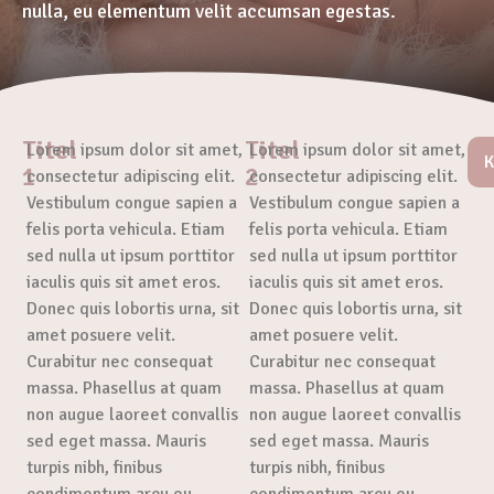
nulla, eu elementum velit accumsan egestas.
Titel
Titel
Lorem ipsum dolor sit amet,
Lorem ipsum dolor sit amet,
K
1
2
consectetur adipiscing elit.
consectetur adipiscing elit.
Vestibulum congue sapien a
Vestibulum congue sapien a
felis porta vehicula. Etiam
felis porta vehicula. Etiam
sed nulla ut ipsum porttitor
sed nulla ut ipsum porttitor
iaculis quis sit amet eros.
iaculis quis sit amet eros.
Donec quis lobortis urna, sit
Donec quis lobortis urna, sit
amet posuere velit.
amet posuere velit.
Curabitur nec consequat
Curabitur nec consequat
massa. Phasellus at quam
massa. Phasellus at quam
non augue laoreet convallis
non augue laoreet convallis
sed eget massa. Mauris
sed eget massa. Mauris
turpis nibh, finibus
turpis nibh, finibus
condimentum arcu eu,
condimentum arcu eu,