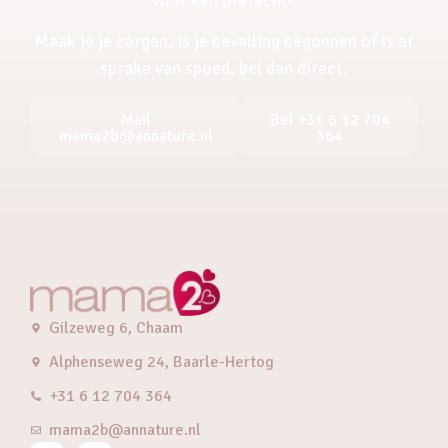
Maak je je zorgen, is je bevalling begonnen of is er
sprake van spoed, bel dan direct.
Mail
Bel +31 6 12 704
mama2b@annature.nl
364
Gilzeweg 6, Chaam
Alphenseweg 24, Baarle-Hertog
+31 6 12 704 364
mama2b@annature.nl