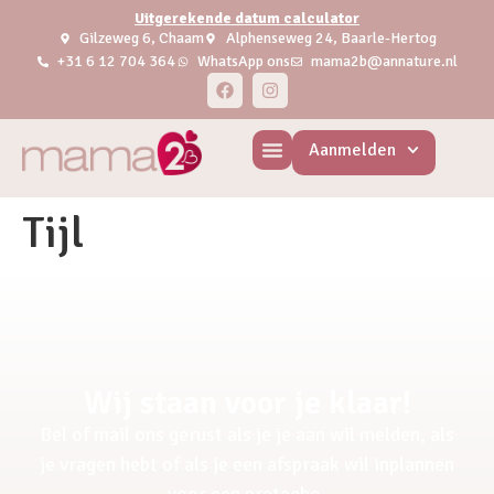
Uitgerekende datum calculator
Gilzeweg 6, Chaam
Alphenseweg 24, Baarle-Hertog
+31 6 12 704 364
WhatsApp ons
mama2b@annature.nl
Aanmelden
Tijl
Wij staan voor je klaar!
Bel of mail ons gerust als je je aan wil melden, als
je vragen hebt of als je een afspraak wil inplannen
voor een pretecho.