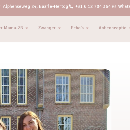
Alphenseweg 24, Baarle-Hertog
+31 6 12 704 364
Whats
er Mama-2B
Zwanger
Echo's
Anticonceptie