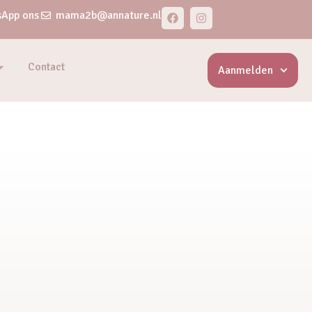
App ons
mama2b@annature.nl
Contact
Aanmelden