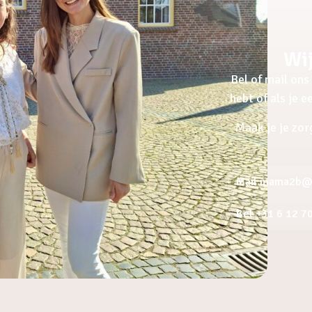
Wij
Bel of mail ons 
hebt of als je 
Maak je je zor
Mail mama2b@a
Bel +31 6 12 7