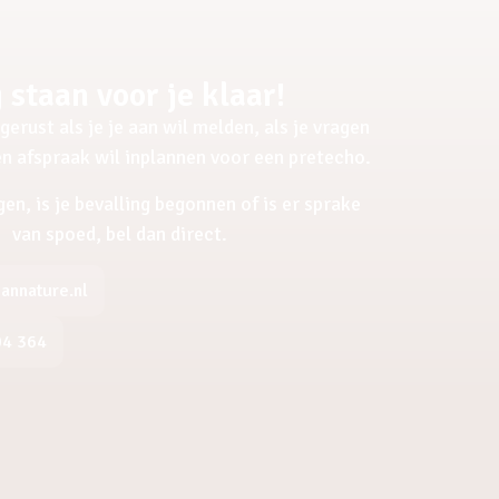
 staan voor je klaar!
gerust als je je aan wil melden, als je vragen
een afspraak wil inplannen voor een pretecho.
gen, is je bevalling begonnen of is er sprake
van spoed, bel dan direct.
nnature.nl
04 364