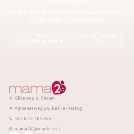
Maak je je zorgen, is je bevalling begonnen of is er
sprake van spoed, bel dan direct.
Mail
Bel +31 6 12 704
mama2b@annature.nl
364
Gilzeweg 6, Chaam
Alphenseweg 24, Baarle-Hertog
+31 6 12 704 364
mama2b@annature.nl