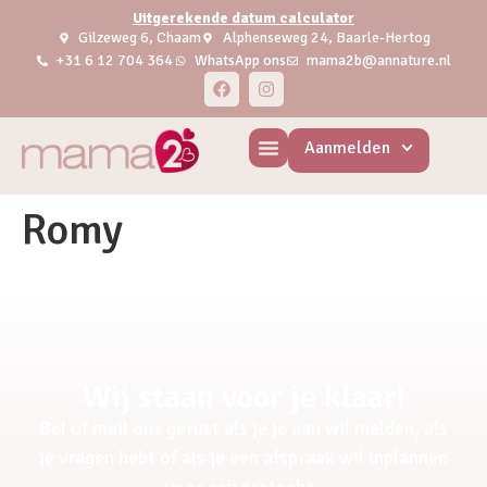
Uitgerekende datum calculator
Gilzeweg 6, Chaam
Alphenseweg 24, Baarle-Hertog
+31 6 12 704 364
WhatsApp ons
mama2b@annature.nl
Aanmelden
Romy
Wij staan voor je klaar!
Bel of mail ons gerust als je je aan wil melden, als
je vragen hebt of als je een afspraak wil inplannen
voor een pretecho.