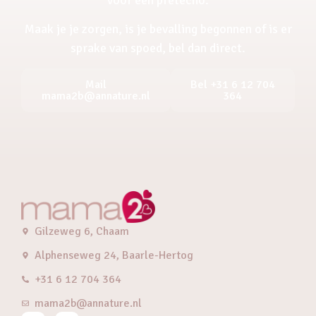
Maak je je zorgen, is je bevalling begonnen of is er
sprake van spoed, bel dan direct.
Mail
Bel +31 6 12 704
mama2b@annature.nl
364
Gilzeweg 6, Chaam
Alphenseweg 24, Baarle-Hertog
+31 6 12 704 364
mama2b@annature.nl