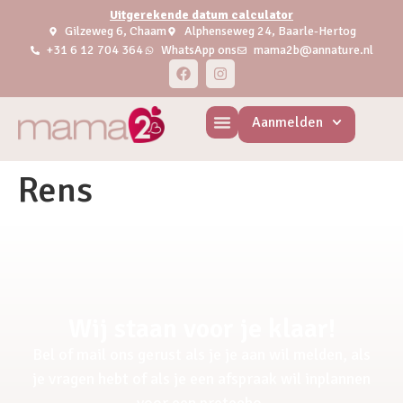
Uitgerekende datum calculator
Gilzeweg 6, Chaam
Alphenseweg 24, Baarle-Hertog
+31 6 12 704 364
WhatsApp ons
mama2b@annature.nl
Aanmelden
Rens
Wij staan voor je klaar!
Bel of mail ons gerust als je je aan wil melden, als
je vragen hebt of als je een afspraak wil inplannen
voor een pretecho.