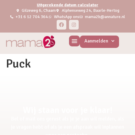
Uitgerekende datum calculator
Gilzeweg 6, Chaam
Alphenseweg 24, Baarle-Hertog
+31 6 12 704 364
WhatsApp ons
mama2b@annature.nl
Aanmelden
Puck
Wij staan voor je klaar!
Bel of mail ons gerust als je je aan wil melden, als
je vragen hebt of als je een afspraak wil inplannen
voor een pretecho.