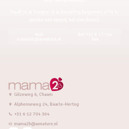
Maak je je zorgen, is je bevalling begonnen of is er
sprake van spoed, bel dan direct.
Mail
Bel +31 6 12 704
mama2b@annature.nl
364
Gilzeweg 6, Chaam
Alphenseweg 24, Baarle-Hertog
+31 6 12 704 364
mama2b@annature.nl