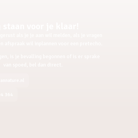
 staan voor je klaar!
gerust als je je aan wil melden, als je vragen
een afspraak wil inplannen voor een pretecho.
gen, is je bevalling begonnen of is er sprake
van spoed, bel dan direct.
nnature.nl
04 364