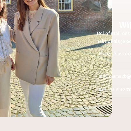
Wij
Bel of mail ons 
hebt of als je 
Maak je je zor
Mail mama2b@a
Bel +31 6 12 7