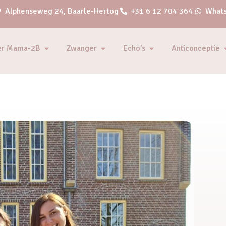
Alphenseweg 24, Baarle-Hertog
+31 6 12 704 364
Whats
er Mama-2B
Zwanger
Echo's
Anticonceptie