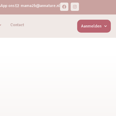
App ons
mama2b@annature.nl
Contact
Aanmelden