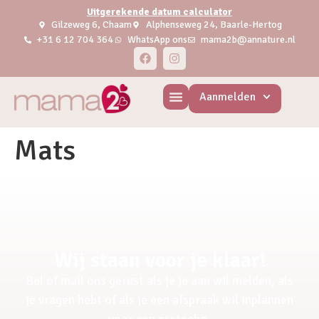
Uitgerekende datum calculator
Gilzeweg 6, Chaam
Alphenseweg 24, Baarle-Hertog
+31 6 12 704 364
WhatsApp ons
mama2b@annature.nl
Aanmelden
Mats
Wij staan voor je klaar!
Bel of mail ons gerust als je je aan wil melden, als
je vragen hebt of als je een afspraak wil inplannen
voor een pretecho.