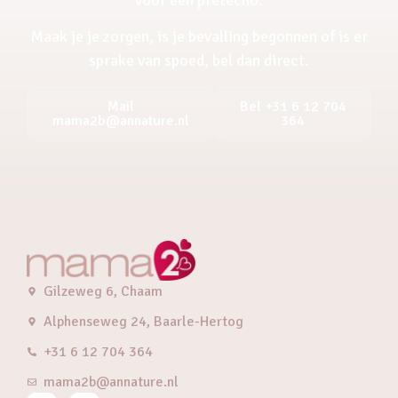
Maak je je zorgen, is je bevalling begonnen of is er
sprake van spoed, bel dan direct.
Mail
Bel +31 6 12 704
mama2b@annature.nl
364
Gilzeweg 6, Chaam
Alphenseweg 24, Baarle-Hertog
+31 6 12 704 364
mama2b@annature.nl