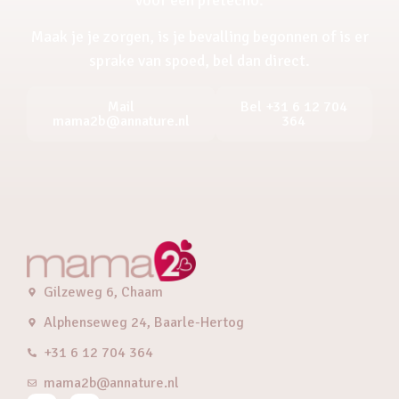
Maak je je zorgen, is je bevalling begonnen of is er
sprake van spoed, bel dan direct.
Mail
Bel +31 6 12 704
mama2b@annature.nl
364
Gilzeweg 6, Chaam
Alphenseweg 24, Baarle-Hertog
+31 6 12 704 364
mama2b@annature.nl