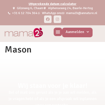
Uitgerekende datum calculator
Gilzeweg 6, Chaam
Alphenseweg 24, Baarle-Hertog
+31 6 12 704 364
WhatsApp ons
mama2b@annature.nl
Aanmelden
Mason
Wij staan voor je klaar!
Bel of mail ons gerust als je je aan wil melden, als
je vragen hebt of als je een afspraak wil inplannen
voor een pretecho.