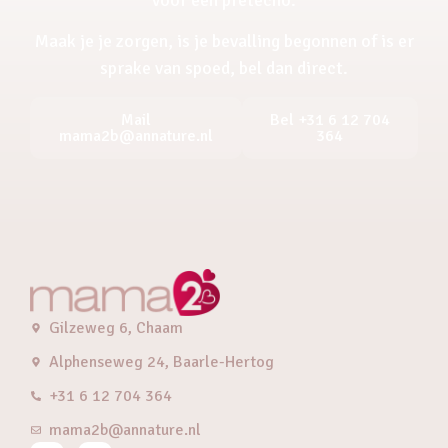
Maak je je zorgen, is je bevalling begonnen of is er
sprake van spoed, bel dan direct.
Mail
Bel +31 6 12 704
mama2b@annature.nl
364
Gilzeweg 6, Chaam
Alphenseweg 24, Baarle-Hertog
+31 6 12 704 364
mama2b@annature.nl