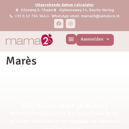
Uitgerekende datum calculator
Gilzeweg 6, Chaam
Alphenseweg 24, Baarle-Hertog
+31 6 12 704 364
WhatsApp ons
mama2b@annature.nl
Aanmelden
Marès
Wij staan voor je klaar!
Bel of mail ons gerust als je je aan wil melden, als
je vragen hebt of als je een afspraak wil inplannen
voor een pretecho.