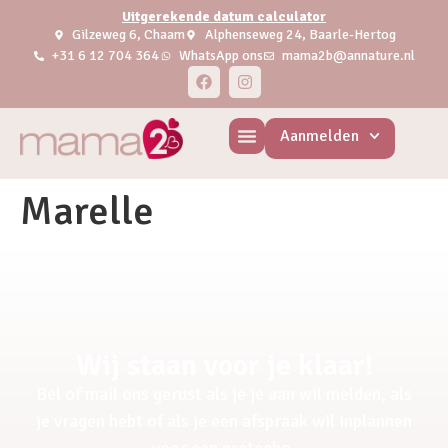
Uitgerekende datum calculator
Gilzeweg 6, Chaam
Alphenseweg 24, Baarle-Hertog
+31 6 12 704 364
WhatsApp ons
mama2b@annature.nl
Aanmelden
Marelle
Wij staan voor je klaar!
Bel of mail ons gerust als je je aan wil melden, als
je vragen hebt of als je een afspraak wil inplannen
voor een pretecho.