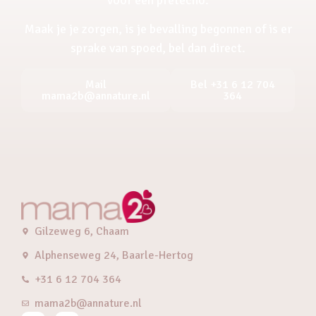
Maak je je zorgen, is je bevalling begonnen of is er
sprake van spoed, bel dan direct.
Mail
Bel +31 6 12 704
mama2b@annature.nl
364
Gilzeweg 6, Chaam
Alphenseweg 24, Baarle-Hertog
+31 6 12 704 364
mama2b@annature.nl