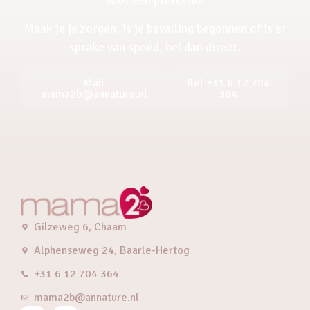
Maak je je zorgen, is je bevalling begonnen of is er
sprake van spoed, bel dan direct.
Mail
Bel +31 6 12 704
mama2b@annature.nl
364
Gilzeweg 6, Chaam
Alphenseweg 24, Baarle-Hertog
+31 6 12 704 364
mama2b@annature.nl