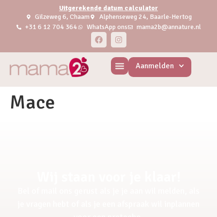
Uitgerekende datum calculator
Gilzeweg 6, Chaam
Alphenseweg 24, Baarle-Hertog
+31 6 12 704 364
WhatsApp ons
mama2b@annature.nl
Aanmelden
Mace
Wij staan voor je klaar!
Bel of mail ons gerust als je je aan wil melden, als
je vragen hebt of als je een afspraak wil inplannen
voor een pretecho.