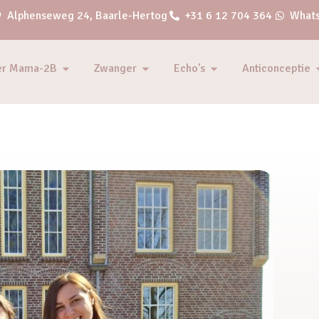
Alphenseweg 24, Baarle-Hertog
+31 6 12 704 364
Whats
er Mama-2B
Zwanger
Echo's
Anticonceptie