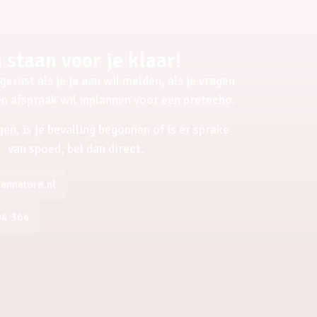
 staan voor je klaar!
gerust als je je aan wil melden, als je vragen
een afspraak wil inplannen voor een pretecho.
gen, is je bevalling begonnen of is er sprake
van spoed, bel dan direct.
nnature.nl
04 364