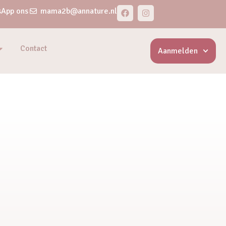
App ons
mama2b@annature.nl
Contact
Aanmelden