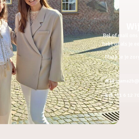
Wij
Bel of mail ons 
hebt of als je 
Maak je je zor
Mail mama2b@a
Bel +31 6 12 7