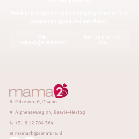
Maak je je zorgen, is je bevalling begonnen of is er
sprake van spoed, bel dan direct.
Mail
Bel +31 6 12 704
mama2b@annature.nl
364
Gilzeweg 6, Chaam
Alphenseweg 24, Baarle-Hertog
+31 6 12 704 364
mama2b@annature.nl