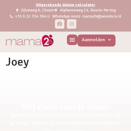
Uitgerekende datum calculator
Gilzeweg 6, Chaam
Alphenseweg 24, Baarle-Hertog
+31 6 12 704 364
WhatsApp ons
mama2b@annature.nl
Aanmelden
Joey
Wij staan voor je klaar!
Bel of mail ons gerust als je je aan wil melden, als
je vragen hebt of als je een afspraak wil inplannen
voor een pretecho.