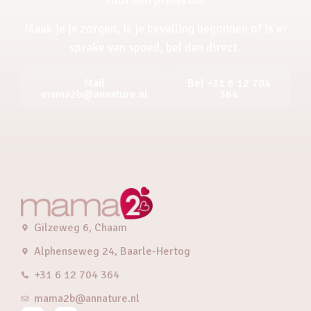
Maak je je zorgen, is je bevalling begonnen of is er
sprake van spoed, bel dan direct.
Mail
Bel +31 6 12 704
mama2b@annature.nl
364
Gilzeweg 6, Chaam
Alphenseweg 24, Baarle-Hertog
+31 6 12 704 364
mama2b@annature.nl