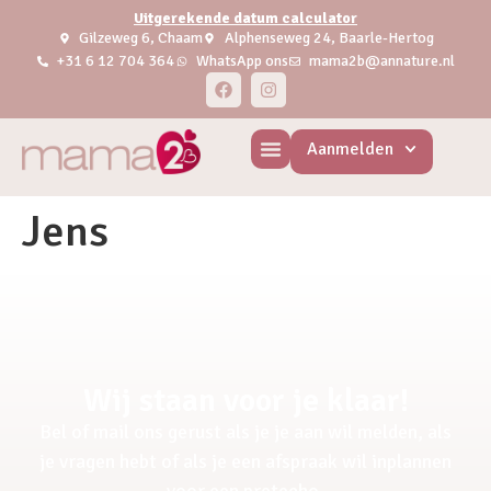
Uitgerekende datum calculator
Gilzeweg 6, Chaam
Alphenseweg 24, Baarle-Hertog
+31 6 12 704 364
WhatsApp ons
mama2b@annature.nl
Aanmelden
Jens
Wij staan voor je klaar!
Bel of mail ons gerust als je je aan wil melden, als
je vragen hebt of als je een afspraak wil inplannen
voor een pretecho.