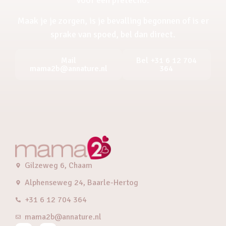
Maak je je zorgen, is je bevalling begonnen of is er
sprake van spoed, bel dan direct.
Mail
Bel +31 6 12 704
mama2b@annature.nl
364
Gilzeweg 6, Chaam
Alphenseweg 24, Baarle-Hertog
+31 6 12 704 364
mama2b@annature.nl