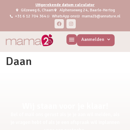
Uitgerekende datum calculator
Gilzeweg 6, Chaam
Alphenseweg 24, Baarle-Hertog
+31 6 12 704 364
WhatsApp ons
mama2b@annature.nl
Aanmelden
Daan
Wij staan voor je klaar!
Bel of mail ons gerust als je je aan wil melden, als
je vragen hebt of als je een afspraak wil inplannen
voor een pretecho.