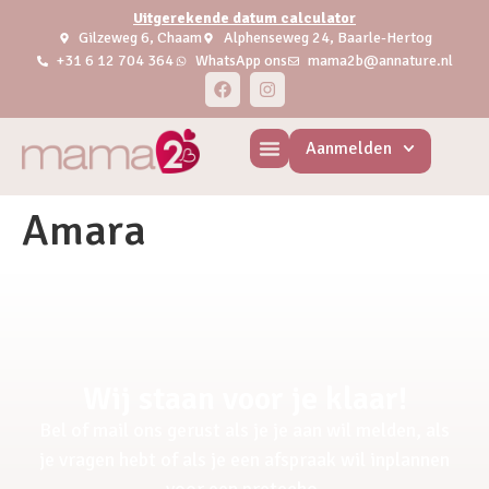
Uitgerekende datum calculator
Gilzeweg 6, Chaam
Alphenseweg 24, Baarle-Hertog
+31 6 12 704 364
WhatsApp ons
mama2b@annature.nl
Aanmelden
Amara
Wij staan voor je klaar!
Bel of mail ons gerust als je je aan wil melden, als
je vragen hebt of als je een afspraak wil inplannen
voor een pretecho.