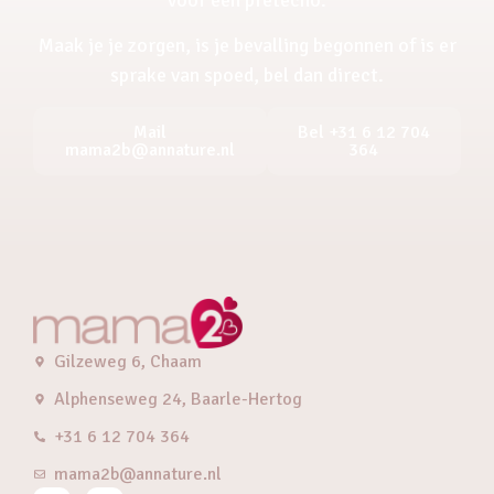
Maak je je zorgen, is je bevalling begonnen of is er
sprake van spoed, bel dan direct.
Mail
Bel +31 6 12 704
mama2b@annature.nl
364
Gilzeweg 6, Chaam
Alphenseweg 24, Baarle-Hertog
+31 6 12 704 364
mama2b@annature.nl